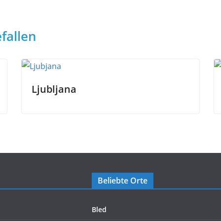
fallen
Ljubljana
Beliebte Orte
Bled