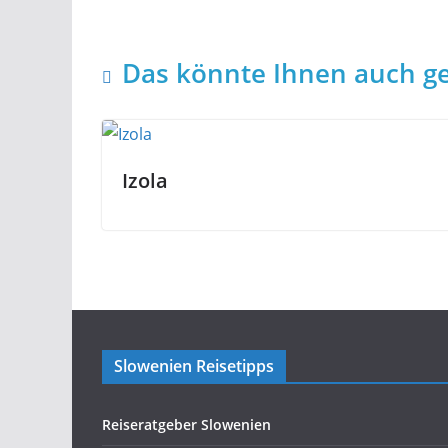
Das könnte Ihnen auch ge
Izola
Slowenien Reisetipps
Reiseratgeber Slowenien