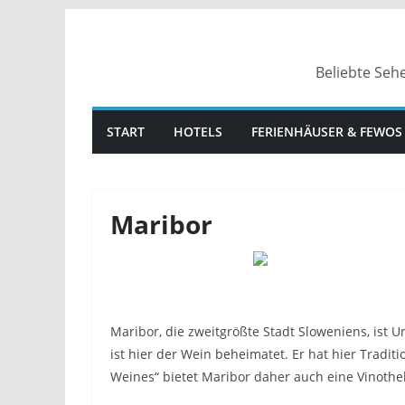
Zum
Inhalt
springen
Beliebte Seh
START
HOTELS
FERIENHÄUSER & FEWOS
Maribor
Maribor, die zweitgrößte Stadt Sloweniens, ist U
ist hier der Wein beheimatet. Er hat hier Tradit
Weines“ bietet Maribor daher auch eine Vinothe