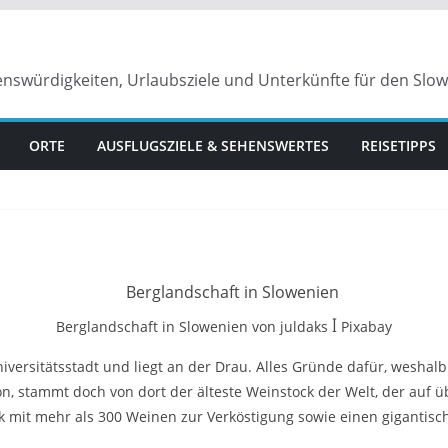
enswürdigkeiten, Urlaubsziele und Unterkünfte für den Slo
ORTE
AUSFLUGSZIELE & SEHENSWERTES
REISETIPPS
Berglandschaft in Slowenien von juldaks ꟾ Pixabay
niversitätsstadt und liegt an der Drau. Alles Gründe dafür, weshalb
ion, stammt doch von dort der älteste Weinstock der Welt, der auf ü
k mit mehr als 300 Weinen zur Verköstigung sowie einen gigantisc